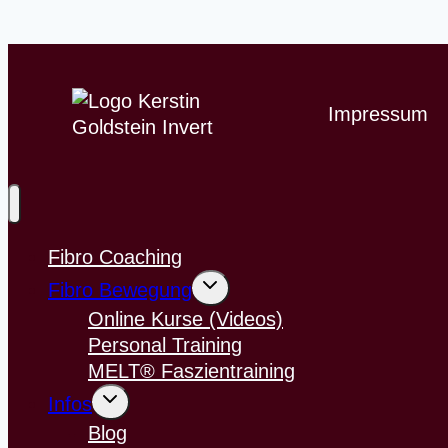
Impressum
Fibro Coaching
Untermenü
Fibro Bewegung
umschalten
Online Kurse (Videos)
Personal Training
MELT® Faszientraining
Untermenü
Infos
umschalten
Blog