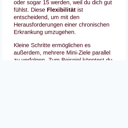
oder sogar 15 werden, weil du dich gut
fühlst. Diese
Flexibilität
ist
entscheidend, um mit den
Herausforderungen einer chronischen
Erkrankung umzugehen.
Kleine Schritte ermöglichen es
außerdem, mehrere Mini-Ziele parallel
zu verfolgen. Zum Beispiel könntest du
an einem Tag 5 Minuten Atemübungen
machen und an einem anderen Tag 10
Minuten leichte Bewegung einplanen.
Diese Abwechslung kann helfen, die
Motivation hochzuhalten, ohne dich zu
überfordern.