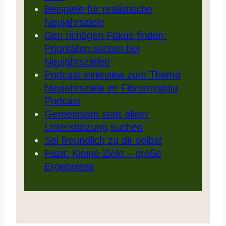
Beispiele für realistische
Neujahrsziele
Den richtigen Fokus finden:
Prioritäten setzen bei
Neujahrszielen
Podcast Interview zum Thema
Neujahrsziele im Fibromyalgia
Podcast
Gemeinsam statt allein:
Unterstützung suchen
Sei freundlich zu dir selbst
Fazit: Kleine Ziele – große
Ergebnisse